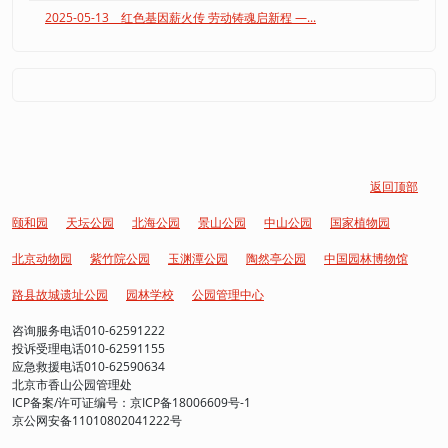
2025-05-13 红色基因薪火传 劳动铸魂启新程 —...
返回顶部
颐和园
天坛公园
北海公园
景山公园
中山公园
国家植物园
北京动物园
紫竹院公园
玉渊潭公园
陶然亭公园
中国园林博物馆
路县故城遗址公园
园林学校
公园管理中心
咨询服务电话010-62591222
投诉受理电话010-62591155
应急救援电话010-62590634
北京市香山公园管理处
ICP备案/许可证编号：京ICP备18006609号-1
京公网安备11010802041222号