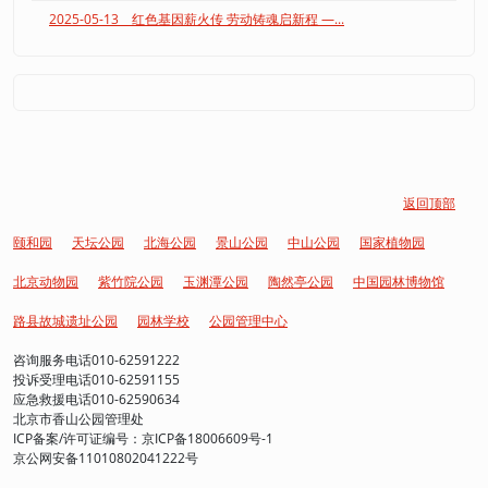
2025-05-13 红色基因薪火传 劳动铸魂启新程 —...
返回顶部
颐和园
天坛公园
北海公园
景山公园
中山公园
国家植物园
北京动物园
紫竹院公园
玉渊潭公园
陶然亭公园
中国园林博物馆
路县故城遗址公园
园林学校
公园管理中心
咨询服务电话010-62591222
投诉受理电话010-62591155
应急救援电话010-62590634
北京市香山公园管理处
ICP备案/许可证编号：京ICP备18006609号-1
京公网安备11010802041222号