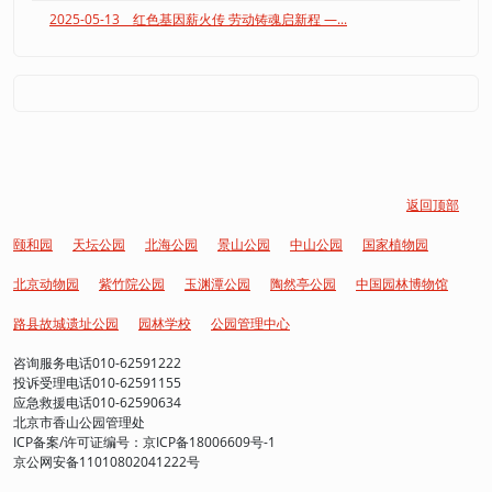
2025-05-13 红色基因薪火传 劳动铸魂启新程 —...
返回顶部
颐和园
天坛公园
北海公园
景山公园
中山公园
国家植物园
北京动物园
紫竹院公园
玉渊潭公园
陶然亭公园
中国园林博物馆
路县故城遗址公园
园林学校
公园管理中心
咨询服务电话010-62591222
投诉受理电话010-62591155
应急救援电话010-62590634
北京市香山公园管理处
ICP备案/许可证编号：京ICP备18006609号-1
京公网安备11010802041222号