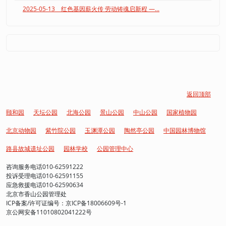
2025-05-13 红色基因薪火传 劳动铸魂启新程 —...
返回顶部
颐和园
天坛公园
北海公园
景山公园
中山公园
国家植物园
北京动物园
紫竹院公园
玉渊潭公园
陶然亭公园
中国园林博物馆
路县故城遗址公园
园林学校
公园管理中心
咨询服务电话010-62591222
投诉受理电话010-62591155
应急救援电话010-62590634
北京市香山公园管理处
ICP备案/许可证编号：京ICP备18006609号-1
京公网安备11010802041222号